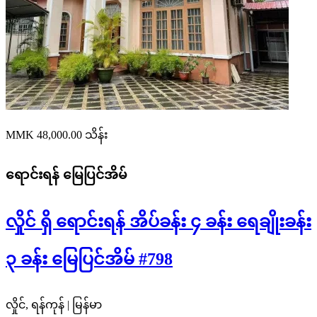
MMK 48,000.00
သိန်း
ရောင်းရန်
မြေပြင်အိမ်
လှိုင် ရှိ ရောင်းရန် အိပ်ခန်း ၄ ခန်း ရေချိုးခန်း
၃ ခန်း မြေပြင်အိမ် #798
လှိုင်, ရန်ကုန် | မြန်မာ