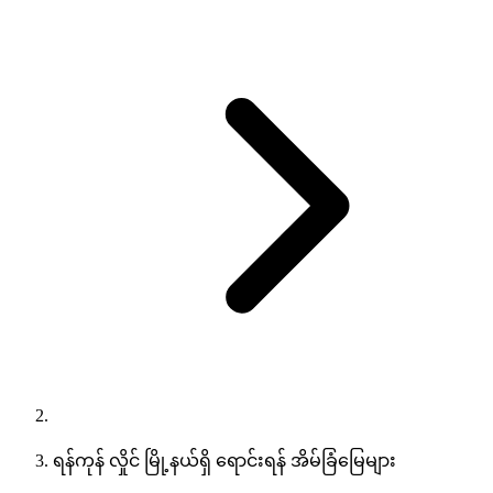
ရန်ကုန် လှိုင် မြို့နယ်ရှိ ရောင်းရန် အိမ်ခြံမြေများ