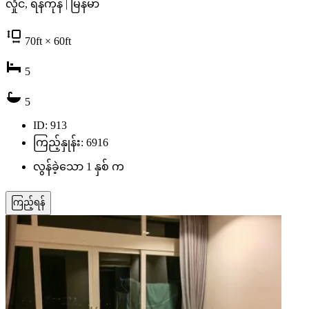
လှိုင်, ရန်ကုန် | မြန်မာ
70
ft
× 60
ft
5
5
ID: 913
ကြည့်နှုန်း: 6916
လွန်ခဲ့သော 1 နှစ် က
ကြည့်ရန်