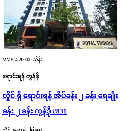
MMK 4,200.00
သိန်း
ရောင်းရန်
ကွန်ဒို
လှိုင် ရှိ ရောင်းရန် အိပ်ခန်း ၂ ခန်း ရေချိုး
ခန်း ၂ ခန်း ကွန်ဒို #831
လှိုင်, ရန်ကုန် | မြန်မာ