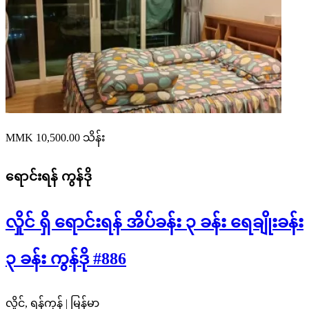
MMK 10,500.00
သိန်း
ရောင်းရန်
ကွန်ဒို
လှိုင် ရှိ ရောင်းရန် အိပ်ခန်း ၃ ခန်း ရေချိုးခန်း
၃ ခန်း ကွန်ဒို #886
လှိုင်, ရန်ကုန် | မြန်မာ