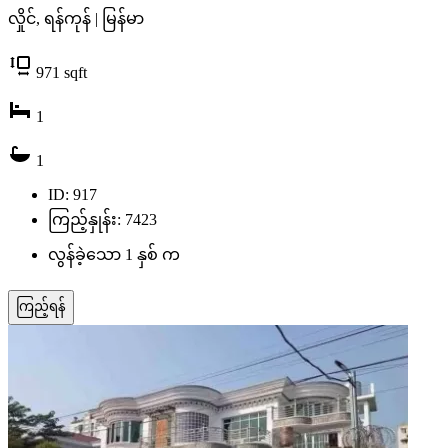
လှိုင်, ရန်ကုန် | မြန်မာ
971
sqft
1
1
ID: 917
ကြည့်နှုန်း: 7423
လွန်ခဲ့သော 1 နှစ် က
ကြည့်ရန်