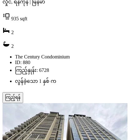
လှိုင်, ရန်ကုန် | မြန်မာ
935
sqft
2
2
The Century Condominium
ID: 880
ကြည့်နှုန်း: 6728
လွန်ခဲ့သော 1 နှစ် က
ကြည့်ရန်