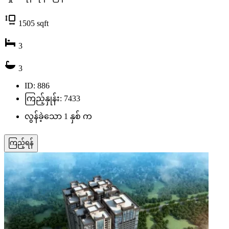
1505
sqft
3
3
ID: 886
ကြည့်နှုန်း: 7433
လွန်ခဲ့သော 1 နှစ် က
ကြည့်ရန်