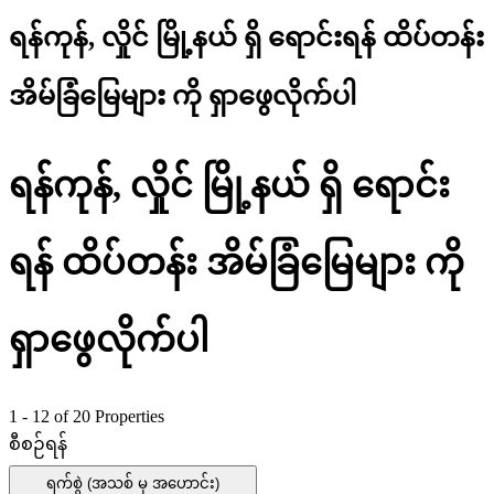
ရန်ကုန်, လှိုင် မြို့နယ် ရှိ ရောင်းရန် ထိပ်တန်း
အိမ်ခြံမြေများ ကို ရှာဖွေလိုက်ပါ
ရန်ကုန်, လှိုင် မြို့နယ် ရှိ ရောင်း
ရန် ထိပ်တန်း အိမ်ခြံမြေများ ကို
ရှာဖွေလိုက်ပါ
1 - 12 of 20 Properties
စီစဉ်ရန်
ရက်စွဲ (အသစ် မှ အဟောင်း)