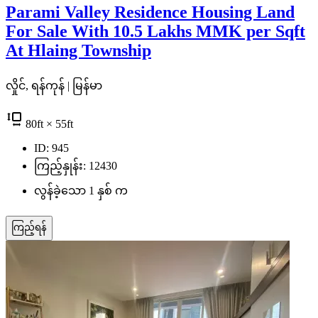
Parami Valley Residence Housing Land
For Sale With 10.5 Lakhs MMK per Sqft
At Hlaing Township
လှိုင်, ရန်ကုန် | မြန်မာ
80
ft
× 55
ft
ID: 945
ကြည့်နှုန်း: 12430
လွန်ခဲ့သော 1 နှစ် က
ကြည့်ရန်