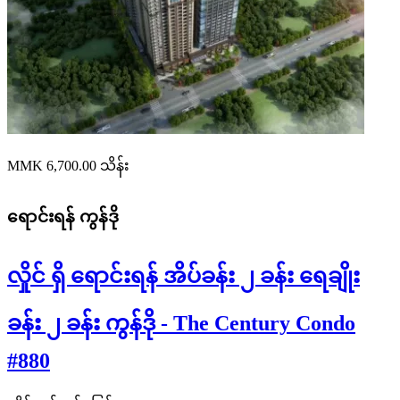
MMK 6,700.00
သိန်း
ရောင်းရန်
ကွန်ဒို
လှိုင် ရှိ ရောင်းရန် အိပ်ခန်း ၂ ခန်း ရေချိုး
ခန်း ၂ ခန်း ကွန်ဒို - The Century Condo
#880