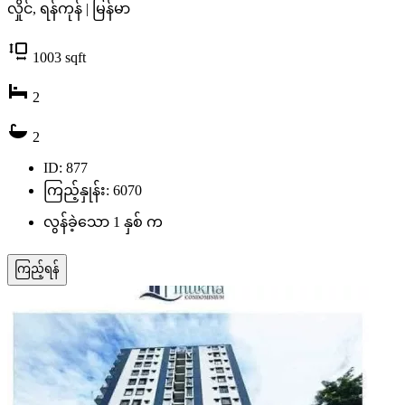
လှိုင်, ရန်ကုန် | မြန်မာ
1003
sqft
2
2
ID: 877
ကြည့်နှုန်း: 6070
လွန်ခဲ့သော 1 နှစ် က
ကြည့်ရန်