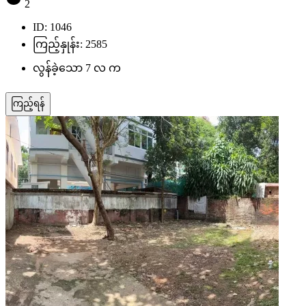
2
ID: 1046
ကြည့်နှုန်း: 2585
လွန်ခဲ့သော 7 လ က
ကြည့်ရန်