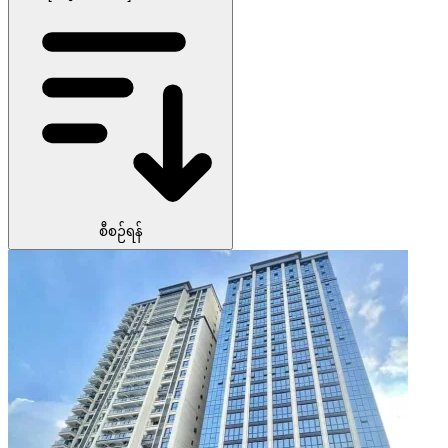
စီစဉ်ရန်