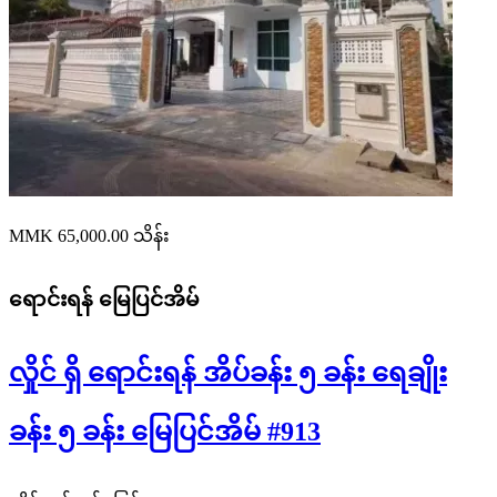
MMK 65,000.00
သိန်း
ရောင်းရန်
မြေပြင်အိမ်
လှိုင် ရှိ ရောင်းရန် အိပ်ခန်း ၅ ခန်း ရေချိုး
ခန်း ၅ ခန်း မြေပြင်အိမ် #913