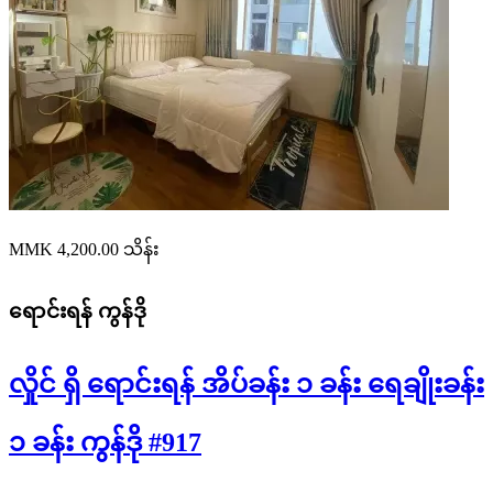
MMK 4,200.00
သိန်း
ရောင်းရန်
ကွန်ဒို
လှိုင် ရှိ ရောင်းရန် အိပ်ခန်း ၁ ခန်း ရေချိုးခန်း
၁ ခန်း ကွန်ဒို #917