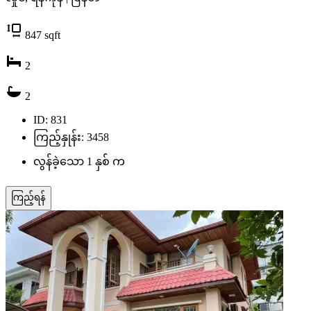
847
sqft
2
2
ID: 831
ကြည့်နှုန်း: 3458
လွန်ခဲ့သော 1 နှစ် က
ကြည့်ရန်