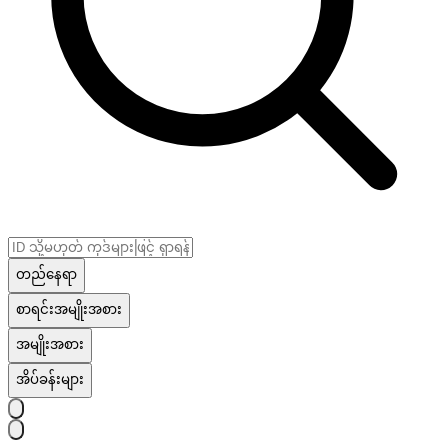
တည်နေရာ
စာရင်းအမျိုးအစား
အမျိုးအစား
အိပ်ခန်းများ