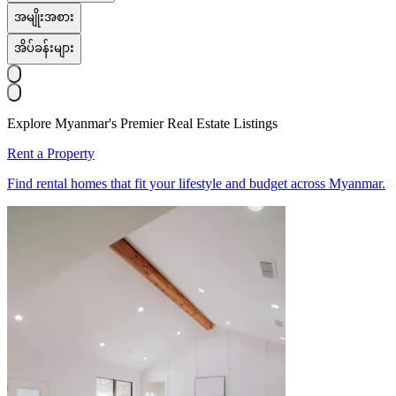
အမျိုးအစား
အိပ်ခန်းများ
Explore Myanmar's Premier Real Estate Listings
Rent a Property
Find rental homes that fit your lifestyle and budget across Myanmar.