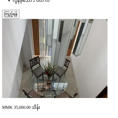
လွန်ခဲ့သော 2 ပတ် က
ကြည့်ရန်
MMK 35,000.00
သိန်း