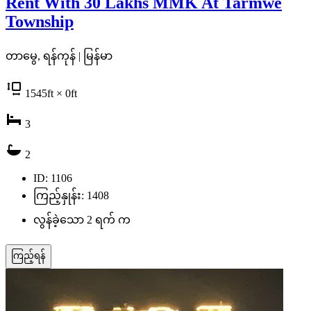
Rent With 30 Lakhs MMK At Tarmwe
Township
တာမွေ, ရန်ကုန် | မြန်မာ
1545
ft
× 0
ft
3
2
ID: 1106
ကြည့်နှုန်း: 1408
လွန်ခဲ့သော 2 ရက် က
ကြည့်ရန်