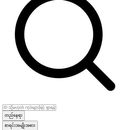
တည်နေရာ
စာရင်းအမျိုးအစား