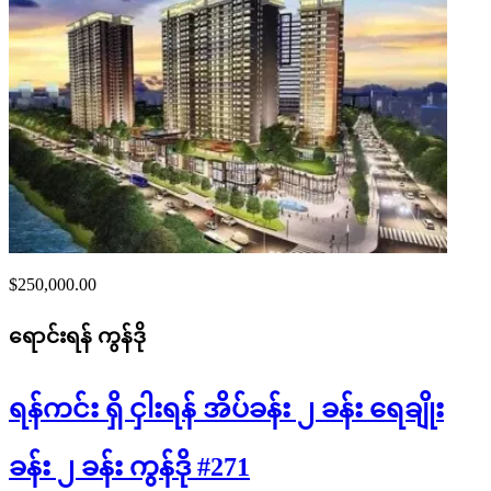
$250,000.00
ရောင်းရန်
ကွန်ဒို
ရန်ကင်း ရှိ ငှါးရန် အိပ်ခန်း ၂ ခန်း ရေချိုး
ခန်း ၂ ခန်း ကွန်ဒို #271