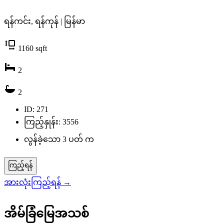
ရန်ကင်း, ရန်ကုန် | မြန်မာ
1160
sqft
2
2
ID: 271
ကြည့်နှုန်း: 3556
လွန်ခဲ့သော 3 ပတ် က
ကြည့်ရန်
အားလုံးကြည့်ရန်
→
အိမ်ခြံမြေအသစ်