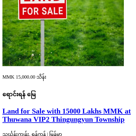
MMK 15,000.00
သိန်း
ရောင်းရန်
မြေ
Land for Sale with 15000 Lakhs MMK at
Thuwana VIP2 Thingungyun Township
သင်္ဃန်းကျွန်း, ရန်ကုန် | မြန်မာ