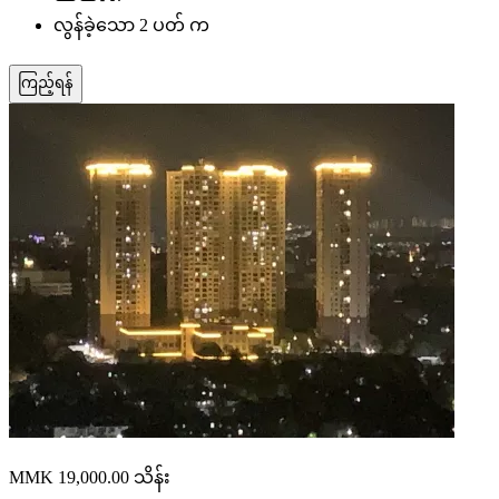
လွန်ခဲ့သော 2 ပတ် က
ကြည့်ရန်
MMK 19,000.00
သိန်း