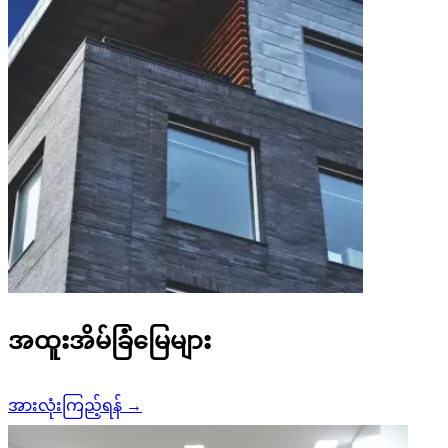
အထူးအိမ်ခြံမြေများ
အားလုံးကြည့်ရန်
→