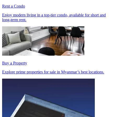
Rent a Condo
Enjoy modern living in a top-tier condo, available for short and
long-term rent.
Buy a Property
Explore prime properties for sale in Myanmar’s best locations.