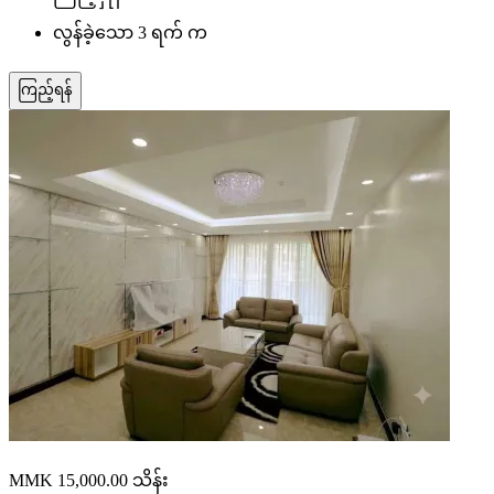
လွန်ခဲ့သော 3 ရက် က
ကြည့်ရန်
MMK 15,000.00
သိန်း