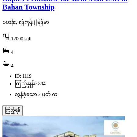
Bahan Township
ဗဟန်း, ရန်ကုန် | မြန်မာ
12000
sqft
4
4
ID: 1119
ကြည့်နှုန်း: 894
လွန်ခဲ့သော 2 ပတ် က
ကြည့်ရန်