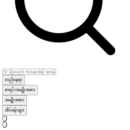
တည်နေရာ
စာရင်းအမျိုးအစား
အမျိုးအစား
အိပ်ခန်းများ