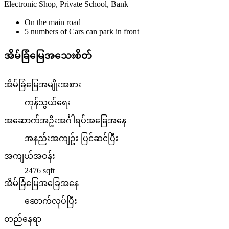
Electronic Shop, Private School, Bank
On the main road
5 numbers of Cars can park in front
အိမ်ခြံမြေအသေးစိတ်
အိမ်ခြံမြေအမျိုးအစား
ကုန်သွယ်ရေး
အဆောက်အဦးအင်္ဂါရပ်အခြေအနေ
အနည်းအကျဥ်း ပြင်ဆင်ပြိီး
အကျယ်အဝန်း
2476
sqft
အိမ်ခြံမြေအခြေအနေ
ဆောက်လုပ်ပြီး
တည်နေရာ