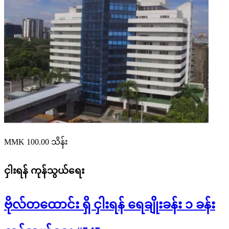
MMK 100.00
သိန်း
ငှါးရန်
ကုန်သွယ်ရေး
ဗိုလ်တထောင်း ရှိ ငှါးရန် ရေချိုးခန်း ၁ ခန်း