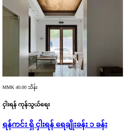
MMK 40.00
သိန်း
ငှါးရန်
ကုန်သွယ်ရေး
ရန်ကင်း ရှိ ငှါးရန် ရေချိုးခန်း ၁ ခန်း