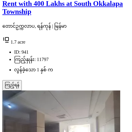
Rent with 400 Lakhs at South Okkalapa
Township
တောင်ဥက္ကလာပ, ရန်ကုန် | မြန်မာ
1.7
acre
ID: 941
ကြည့်နှုန်း: 11797
လွန်ခဲ့သော 1 နှစ် က
ကြည့်ရန်