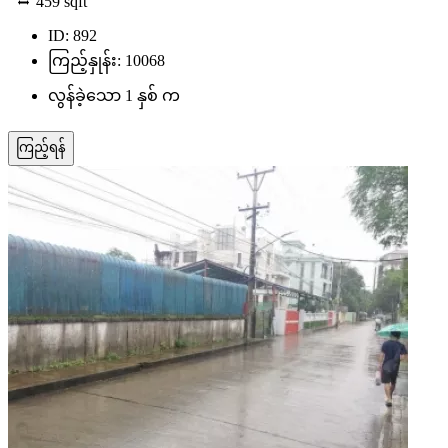
459
sqft
ID: 892
ကြည့်နှုန်း: 10068
လွန်ခဲ့သော 1 နှစ် က
ကြည့်ရန်