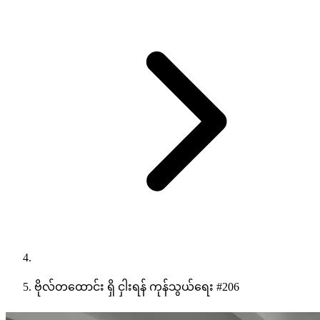
ဗိုလ်တထောင်း ရှိ ငှါးရန် ကုန်သွယ်ရေး #206