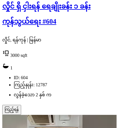
လှိုင် ရှိ ငှါးရန် ရေချိုးခန်း ၁ ခန်း
ကုန်သွယ်ရေး #604
လှိုင်, ရန်ကုန် | မြန်မာ
3000
sqft
1
ID: 604
ကြည့်နှုန်း: 12787
လွန်ခဲ့သော 2 နှစ် က
ကြည့်ရန်