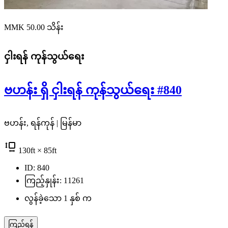
MMK 50.00
သိန်း
ငှါးရန်
ကုန်သွယ်ရေး
ဗဟန်း ရှိ ငှါးရန် ကုန်သွယ်ရေး #840
ဗဟန်း, ရန်ကုန် | မြန်မာ
130
ft
× 85
ft
ID: 840
ကြည့်နှုန်း: 11261
လွန်ခဲ့သော 1 နှစ် က
ကြည့်ရန်