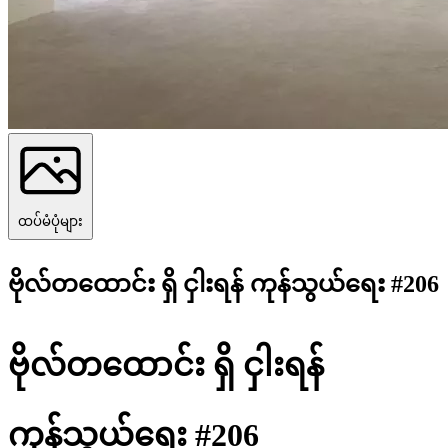
ထပ်မံပုံများ
ဗိုလ်တထောင်း ရှိ ငှါးရန် ကုန်သွယ်ရေး #206
ဗိုလ်တထောင်း ရှိ ငှါးရန်
ကုန်သွယ်ရေး #206