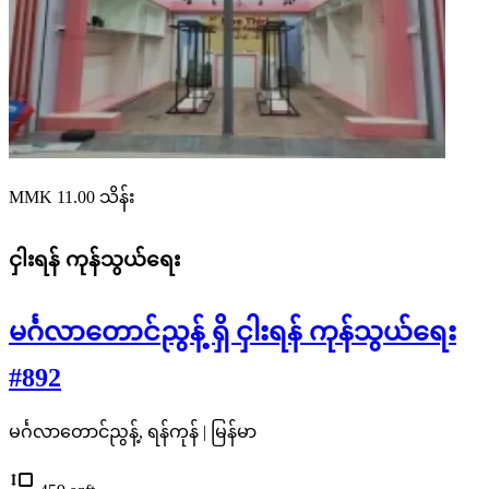
MMK 11.00
သိန်း
ငှါးရန်
ကုန်သွယ်ရေး
မင်္ဂလာတောင်ညွန့် ရှိ ငှါးရန် ကုန်သွယ်ရေး
#892
မင်္ဂလာတောင်ညွန့်, ရန်ကုန် | မြန်မာ