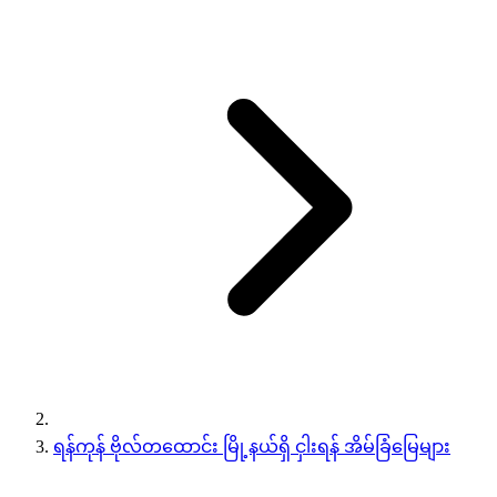
ရန်ကုန် ဗိုလ်တထောင်း မြို့နယ်ရှိ ငှါးရန် အိမ်ခြံမြေများ