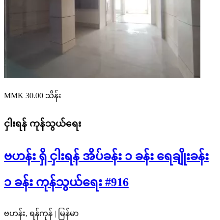
MMK 30.00
သိန်း
ငှါးရန်
ကုန်သွယ်ရေး
ဗဟန်း ရှိ ငှါးရန် အိပ်ခန်း ၁ ခန်း ရေချိုးခန်း
၁ ခန်း ကုန်သွယ်ရေး #916
ဗဟန်း, ရန်ကုန် | မြန်မာ