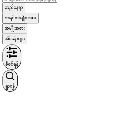
တည်နေရာ
စာရင်းအမျိုးအစား
အမျိုးအစား
အိပ်ခန်းများ
စီစစ်ရန်
ရှာရန်