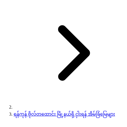
ရန်ကုန် ဗိုလ်တထောင်း မြို့နယ်ရှိ ငှါးရန် အိမ်ခြံမြေများ