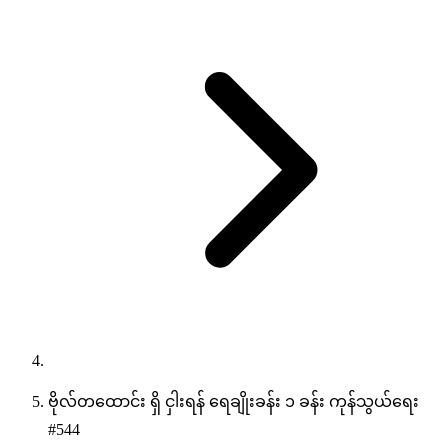
ဗိုလ်တထောင်း ရှိ ငှါးရန် ရေချိုးခန်း ၁ ခန်း ကုန်သွယ်ရေး
#544