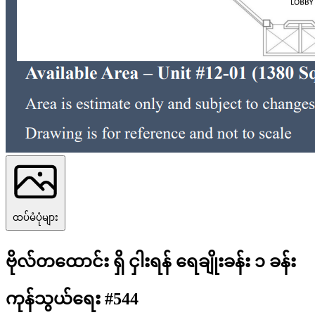
ထပ်မံပုံများ
ဗိုလ်တထောင်း ရှိ ငှါးရန် ရေချိုးခန်း ၁ ခန်း
ကုန်သွယ်ရေး #544