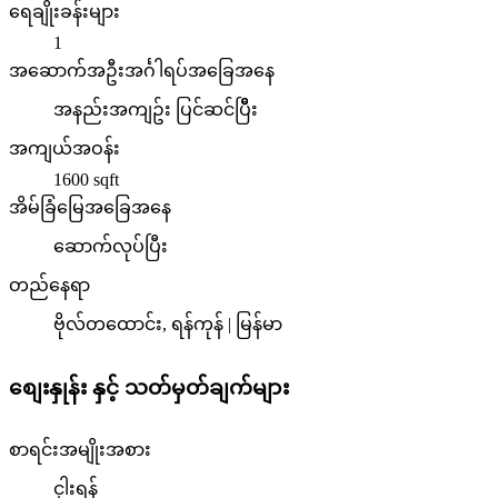
ရေချိုးခန်းများ
1
အဆောက်အဦးအင်္ဂါရပ်အခြေအနေ
အနည်းအကျဥ်း ပြင်ဆင်ပြိီး
အကျယ်အဝန်း
1600
sqft
အိမ်ခြံမြေအခြေအနေ
ဆောက်လုပ်ပြီး
တည်နေရာ
ဗိုလ်တထောင်း, ရန်ကုန် | မြန်မာ
စျေးနှုန်း နှင့် သတ်မှတ်ချက်များ
စာရင်းအမျိုးအစား
ငှါးရန်