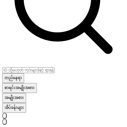
တည်နေရာ
စာရင်းအမျိုးအစား
အမျိုးအစား
အိပ်ခန်းများ