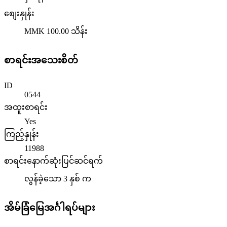
စျေးနှုန်း
MMK 100.00
သိန်း
စာရင်းအသေးစိတ်
ID
0544
အထူးစာရင်း
Yes
ကြည့်နှုန်း
11988
စာရင်းနောက်ဆုံးပြင်ဆင်ရက်
လွန်ခဲ့သော 3 နှစ် က
အိမ်ခြံမြေအင်္ဂါရပ်များ