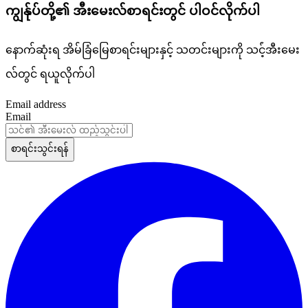
ကျွန်ုပ်တို့၏ အီးမေးလ်စာရင်းတွင် ပါဝင်လိုက်ပါ
နောက်ဆုံးရ အိမ်ခြံမြေစာရင်းများနှင့် သတင်းများကို သင်ံ့အီးမေး
လ်တွင် ရယူလိုက်ပါ
Email address
Email
စာရင်းသွင်းရန်