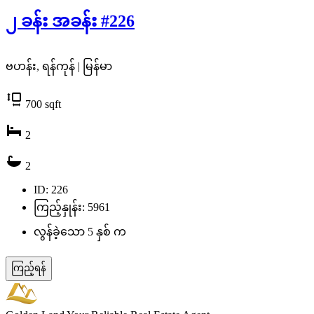
၂ ခန်း အခန်း #226
ဗဟန်း, ရန်ကုန် | မြန်မာ
700
sqft
2
2
ID: 226
ကြည့်နှုန်း: 5961
လွန်ခဲ့သော 5 နှစ် က
ကြည့်ရန်