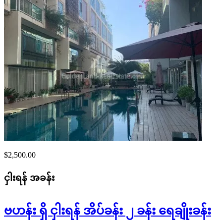
$2,500.00
ငှါးရန်
အခန်း
ဗဟန်း ရှိ ငှါးရန် အိပ်ခန်း ၂ ခန်း ရေချိုးခန်း