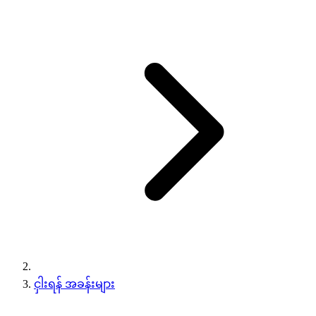
ငှါးရန် အခန်းများ