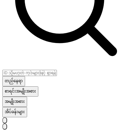
တည်နေရာ
စာရင်းအမျိုးအစား
အမျိုးအစား
အိပ်ခန်းများ