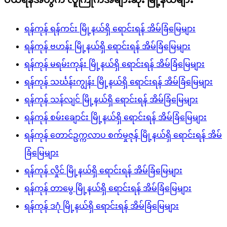
ရန်ကုန် ရန်ကင်း မြို့နယ်ရှိ ရောင်းရန် အိမ်ခြံမြေများ
ရန်ကုန် ဗဟန်း မြို့နယ်ရှိ ရောင်းရန် အိမ်ခြံမြေများ
ရန်ကုန် မရမ်းကုန်း မြို့နယ်ရှိ ရောင်းရန် အိမ်ခြံမြေများ
ရန်ကုန် သင်္ဃန်းကျွန်း မြို့နယ်ရှိ ရောင်းရန် အိမ်ခြံမြေများ
ရန်ကုန် သန်လျင် မြို့နယ်ရှိ ရောင်းရန် အိမ်ခြံမြေများ
ရန်ကုန် စမ်းချောင်း မြို့နယ်ရှိ ရောင်းရန် အိမ်ခြံမြေများ
ရန်ကုန် တောင်ဥက္ကလာပ စက်မှုဇုန် မြို့နယ်ရှိ ရောင်းရန် အိမ်
ခြံမြေများ
ရန်ကုန် လှိုင် မြို့နယ်ရှိ ရောင်းရန် အိမ်ခြံမြေများ
ရန်ကုန် တာမွေ မြို့နယ်ရှိ ရောင်းရန် အိမ်ခြံမြေများ
ရန်ကုန် ဒဂုံ မြို့နယ်ရှိ ရောင်းရန် အိမ်ခြံမြေများ