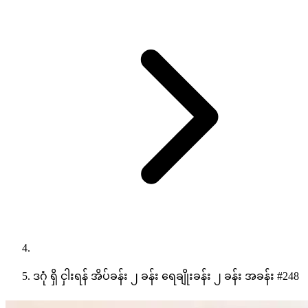
ဒဂုံ ရှိ ငှါးရန် အိပ်ခန်း ၂ ခန်း ရေချိုးခန်း ၂ ခန်း အခန်း #248