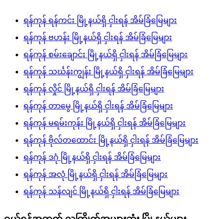
ရန်ကုန် ရန်ကင်း မြို့နယ်ရှိ ငှါးရန် အိမ်ခြံမြေများ
ရန်ကုန် ဗဟန်း မြို့နယ်ရှိ ငှါးရန် အိမ်ခြံမြေများ
ရန်ကုန် စမ်းချောင်း မြို့နယ်ရှိ ငှါးရန် အိမ်ခြံမြေများ
ရန်ကုန် သင်္ဃန်းကျွန်း မြို့နယ်ရှိ ငှါးရန် အိမ်ခြံမြေများ
ရန်ကုန် လှိုင် မြို့နယ်ရှိ ငှါးရန် အိမ်ခြံမြေများ
ရန်ကုန် တာမွေ မြို့နယ်ရှိ ငှါးရန် အိမ်ခြံမြေများ
ရန်ကုန် မရမ်းကုန်း မြို့နယ်ရှိ ငှါးရန် အိမ်ခြံမြေများ
ရန်ကုန် ဗိုလ်တထောင်း မြို့နယ်ရှိ ငှါးရန် အိမ်ခြံမြေများ
ရန်ကုန် ဒဂုံ မြို့နယ်ရှိ ငှါးရန် အိမ်ခြံမြေများ
ရန်ကုန် အလုံ မြို့နယ်ရှိ ငှါးရန် အိမ်ခြံမြေများ
ရန်ကုန် သန်လျင် မြို့နယ်ရှိ ငှါးရန် အိမ်ခြံမြေများ
ဝယ်ရန်အတွက် လူကြိုက်အများဆုံး မြို့နယ်များ