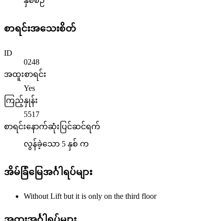
နှစ်စဉ်
စာရင်းအသေးစိတ်
ID
0248
အထူးစာရင်း
Yes
ကြည့်နှုန်း
5517
စာရင်းနောက်ဆုံးပြင်ဆင်ရက်
လွန်ခဲ့သော 5 နှစ် က
အိမ်ခြံမြေအင်္ဂါရပ်များ
Without Lift but it is only on the third floor
အထူးအင်္ဂါရပ်များ