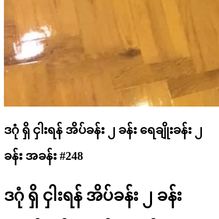
ဒဂုံ ရှိ ငှါးရန် အိပ်ခန်း ၂ ခန်း ရေချိုးခန်း ၂
ခန်း အခန်း #248
ဒဂုံ ရှိ ငှါးရန် အိပ်ခန်း ၂ ခန်း